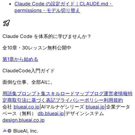
Claude Code の設定ガイド｜CLAUDE.md・
permissions・モデル切り替え
Claude Code を体系的に学びませんか？
全10章・30レッスン無料公開中
第1章から始める
ClaudeCode入門ガイド
面倒な仕事、全部AIに。
用語集
プロンプト集
スキル
ロードマップ
ブログ
運営者情報
特
定商取引法に基づく表記
プライバシーポリシー
利用規約
会社
blueai.co.jp
|
AIマルナゲシリーズ
blueai.jp
|
企業データ
ベース（無料）
db.blueai.jp
|
デザインシステム
design.blueai.co.jp
© BlueAI, Inc.