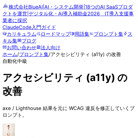
株式会社BlueAI
|
AI・システム開発
|
18つのAI SaaSプロダ
クトを運営
|
デジタル化・AI導入補助金2026 IT導入支援事
業者に採択
ClaudeCode
入門ガイド
カリキュラム
ロードマップ
用語集
プロンプト集
ス
キル集
ブログ
お問い合わせ
法人向け
ホーム
/
プロンプト集
/
アクセシビリティ (a11y) の改善
自動化
中級
アクセシビリティ (a11y) の
改善
axe / Lighthouse 結果を元に WCAG 違反を修正していくプ
ロンプト。