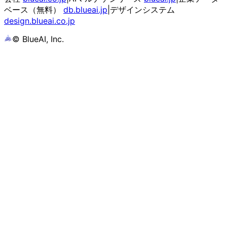
ベース（無料）
db.blueai.jp
|
デザインシステム
design.blueai.co.jp
© BlueAI, Inc.