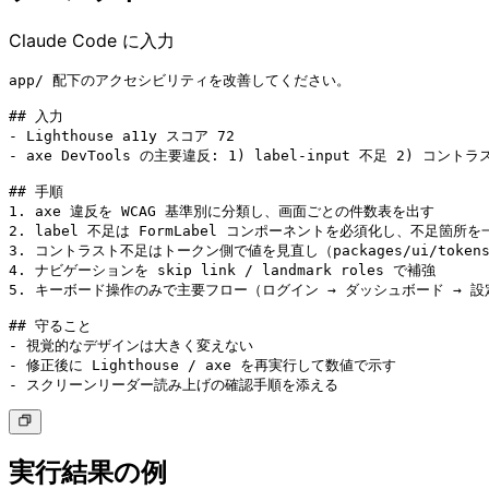
Claude Code に入力
app/ 配下のアクセシビリティを改善してください。

## 入力

- Lighthouse a11y スコア 72

- axe DevTools の主要違反: 1) label-input 不足 2) コント
## 手順

1. axe 違反を WCAG 基準別に分類し、画面ごとの件数表を出す

2. label 不足は FormLabel コンポーネントを必須化し、不足箇所を
3. コントラスト不足はトークン側で値を見直し（packages/ui/tokens.
4. ナビゲーションを skip link / landmark roles で補強

5. キーボード操作のみで主要フロー（ログイン → ダッシュボード → 設
## 守ること

- 視覚的なデザインは大きく変えない

- 修正後に Lighthouse / axe を再実行して数値で示す

- スクリーンリーダー読み上げの確認手順を添える
実行結果の例