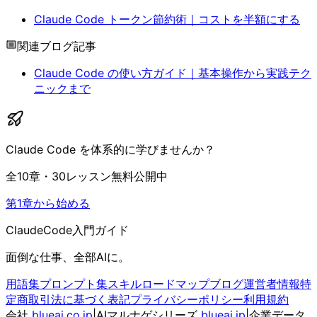
Claude Code トークン節約術｜コストを半額にする
関連ブログ記事
Claude Code の使い方ガイド｜基本操作から実践テク
ニックまで
Claude Code を体系的に学びませんか？
全10章・30レッスン無料公開中
第1章から始める
ClaudeCode入門ガイド
面倒な仕事、全部AIに。
用語集
プロンプト集
スキル
ロードマップ
ブログ
運営者情報
特
定商取引法に基づく表記
プライバシーポリシー
利用規約
会社
blueai.co.jp
|
AIマルナゲシリーズ
blueai.jp
|
企業データ