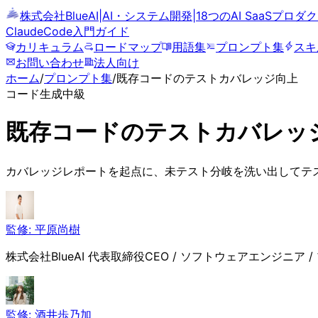
株式会社BlueAI
|
AI・システム開発
|
18つのAI SaaSプロ
ClaudeCode
入門ガイド
カリキュラム
ロードマップ
用語集
プロンプト集
スキ
お問い合わせ
法人向け
ホーム
/
プロンプト集
/
既存コードのテストカバレッジ向上
コード生成
中級
既存コードのテストカバレッ
カバレッジレポートを起点に、未テスト分岐を洗い出してテ
監修:
平原尚樹
株式会社BlueAI 代表取締役CEO / ソフトウェアエンジニア / プロダ
監修:
酒井歩乃加