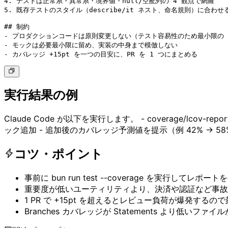
4. テストは正常系・異常系・境界値・null/空配列の 4 観点で網羅

5. 既存テストのスタイル（describe/it ネスト、命名規則）に合わせる
## 制約

- プロダクションコードは原則変更しない（テスト容易性のため最小限の D
- モックは必要最小限に留め、実装の中身まで模倣しない

- カバレッジ +15pt を一つの目安に、PR を 1 つにまとめる
実行結果の例
Claude Code が以下を実行します。 - coverage/lcov-rep
ック追加 - 追加後のカバレッジ予測値を提示（例 42% → 58
コツ・ポイント
事前に bun run test --coverage を実行してレポ
重要度が低いユーティリティより、決済や認証など事故
1 PR で +15pt を超えるとレビュー負荷が爆発するの
Branches カバレッジが Statements より低いファイ