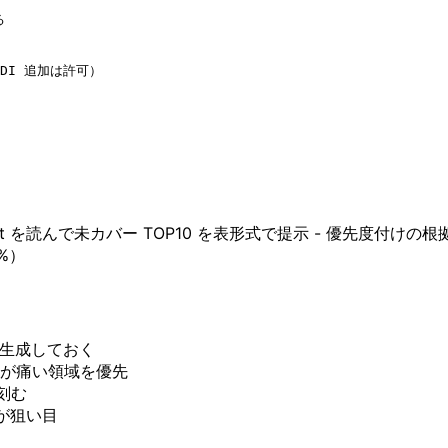


I 追加は許可）

ort を読んで未カバー TOP10 を表形式で提示 - 優先度付けの根拠を簡潔に説
%）
ートを生成しておく
が痛い領域を優先
で刻む
ルが狙い目