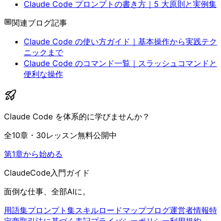
Claude Code プロンプトの書き方｜5 大原則と実例集
関連ブログ記事
Claude Code の使い方ガイド｜基本操作から実践テク
ニックまで
Claude Code のコマンド一覧｜スラッシュコマンドと
便利な操作
Claude Code を体系的に学びませんか？
全10章・30レッスン無料公開中
第1章から始める
ClaudeCode入門ガイド
面倒な仕事、全部AIに。
用語集
プロンプト集
スキル
ロードマップ
ブログ
運営者情報
特
定商取引法に基づく表記
プライバシーポリシー
利用規約