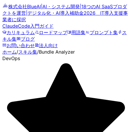
株式会社BlueAI
|
AI・システム開発
|
18つのAI SaaSプロダ
クトを運営
|
デジタル化・AI導入補助金2026 IT導入支援事
業者に採択
ClaudeCode
入門ガイド
カリキュラム
ロードマップ
用語集
プロンプト集
ス
キル集
ブログ
お問い合わせ
法人向け
ホーム
/
スキル集
/
Bundle Analyzer
DevOps