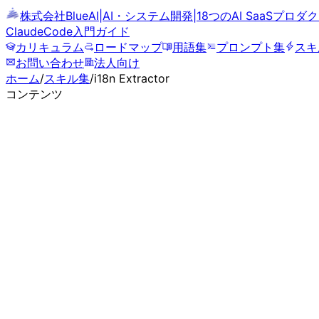
株式会社BlueAI
|
AI・システム開発
|
18つのAI SaaSプロ
ClaudeCode
入門ガイド
カリキュラム
ロードマップ
用語集
プロンプト集
スキ
お問い合わせ
法人向け
ホーム
/
スキル集
/
i18n Extractor
コンテンツ