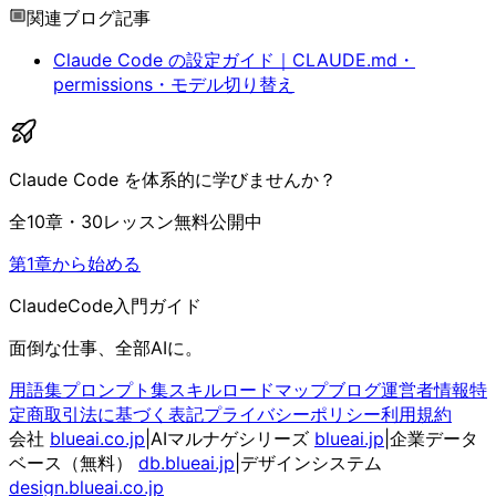
関連ブログ記事
Claude Code の設定ガイド｜CLAUDE.md・
permissions・モデル切り替え
Claude Code を体系的に学びませんか？
全10章・30レッスン無料公開中
第1章から始める
ClaudeCode入門ガイド
面倒な仕事、全部AIに。
用語集
プロンプト集
スキル
ロードマップ
ブログ
運営者情報
特
定商取引法に基づく表記
プライバシーポリシー
利用規約
会社
blueai.co.jp
|
AIマルナゲシリーズ
blueai.jp
|
企業データ
ベース（無料）
db.blueai.jp
|
デザインシステム
design.blueai.co.jp