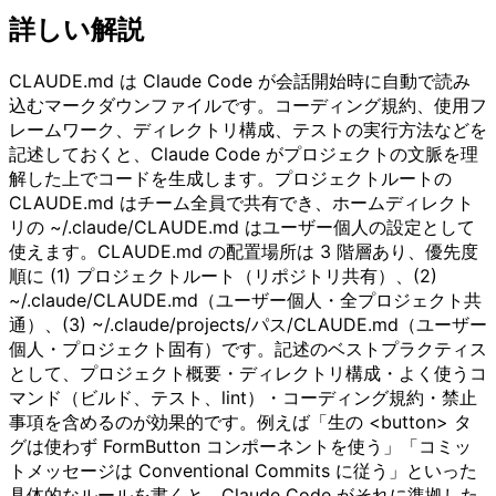
詳しい解説
CLAUDE.md は Claude Code が会話開始時に自動で読み
込むマークダウンファイルです。コーディング規約、使用フ
レームワーク、ディレクトリ構成、テストの実行方法などを
記述しておくと、Claude Code がプロジェクトの文脈を理
解した上でコードを生成します。プロジェクトルートの
CLAUDE.md はチーム全員で共有でき、ホームディレクト
リの ~/.claude/CLAUDE.md はユーザー個人の設定として
使えます。CLAUDE.md の配置場所は 3 階層あり、優先度
順に (1) プロジェクトルート（リポジトリ共有）、(2)
~/.claude/CLAUDE.md（ユーザー個人・全プロジェクト共
通）、(3) ~/.claude/projects/パス/CLAUDE.md（ユーザー
個人・プロジェクト固有）です。記述のベストプラクティス
として、プロジェクト概要・ディレクトリ構成・よく使うコ
マンド（ビルド、テスト、lint）・コーディング規約・禁止
事項を含めるのが効果的です。例えば「生の <button> タ
グは使わず FormButton コンポーネントを使う」「コミッ
トメッセージは Conventional Commits に従う」といった
具体的なルールを書くと、Claude Code がそれに準拠した