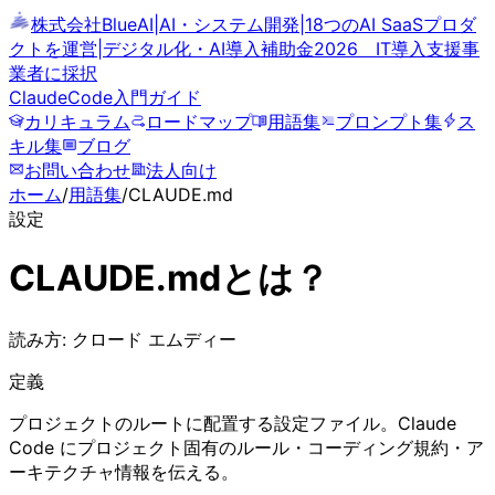
株式会社BlueAI
|
AI・システム開発
|
18つのAI SaaSプロダ
クトを運営
|
デジタル化・AI導入補助金2026 IT導入支援事
業者に採択
ClaudeCode
入門ガイド
カリキュラム
ロードマップ
用語集
プロンプト集
ス
キル集
ブログ
お問い合わせ
法人向け
ホーム
/
用語集
/
CLAUDE.md
設定
CLAUDE.md
とは？
読み方:
クロード エムディー
定義
プロジェクトのルートに配置する設定ファイル。Claude
Code にプロジェクト固有のルール・コーディング規約・ア
ーキテクチャ情報を伝える。