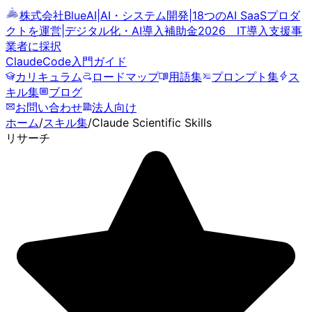
株式会社BlueAI
|
AI・システム開発
|
18つのAI SaaSプロダ
クトを運営
|
デジタル化・AI導入補助金2026 IT導入支援事
業者に採択
ClaudeCode
入門ガイド
カリキュラム
ロードマップ
用語集
プロンプト集
ス
キル集
ブログ
お問い合わせ
法人向け
ホーム
/
スキル集
/
Claude Scientific Skills
リサーチ