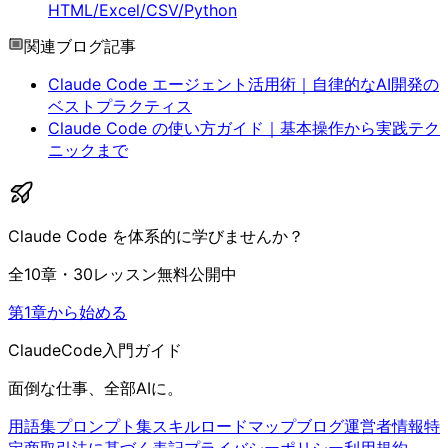
HTML/Excel/CSV/Python
関連ブログ記事
Claude Code エージェント活用術｜自律的なAI開発の
ベストプラクティス
Claude Code の使い方ガイド｜基本操作から実践テク
ニックまで
Claude Code を体系的に学びませんか？
全10章・30レッスン無料公開中
第1章から始める
ClaudeCode入門ガイド
面倒な仕事、全部AIに。
用語集
プロンプト集
スキル
ロードマップ
ブログ
運営者情報
特
定商取引法に基づく表記
プライバシーポリシー
利用規約